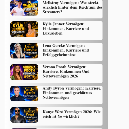
Mellstroy Vermögen: Was steckt
wirklich hinter dem Reichtum des
Streamers?
Kylie Jenner Vermögen:
Einkommen, Karriere und
Luxusleben
Lena Gercke Vermögen:
Einkommen, Karriere und
Erfolgsgeheimnisse
Verona Pooth Vermögen:
Karriere, Einkommen Und
Nettovermögen 2026
Andy Byron Vermögen: Karriere,
Einkommen und geschätztes
Nettovermögen
Kanye West Vermögen 2026: Wie
reich ist Ye wirklich?