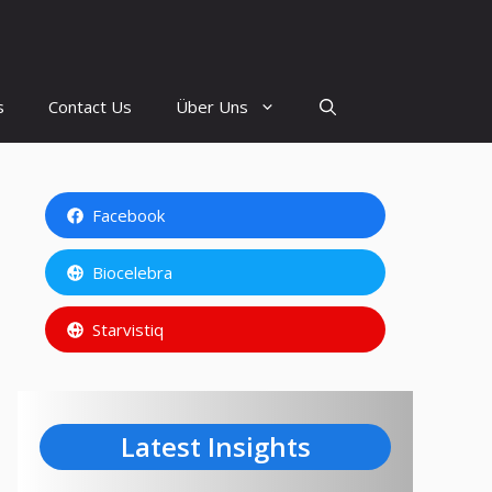
s
Contact Us
Über Uns
Facebook
Biocelebra
Starvistiq
Latest Insights