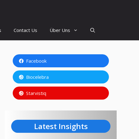
s
Contact Us
Über Uns
Facebook
Biocelebra
Starvistiq
Latest Insights