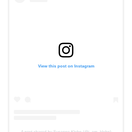
View this post on Instagram
A post shared by Susanne Klehn (@i_am_klehn)