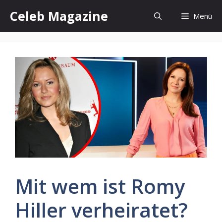
Zum
Celeb Magazine
Menü
Inhalt
springen
Mit wem ist Romy
Hiller verheiratet?