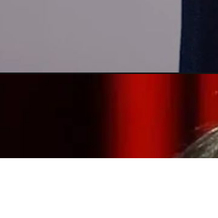
Wird geöffnet
https://celebmagazine.de/annegret-schenkel